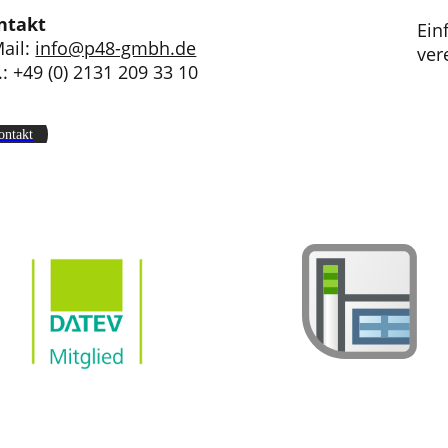
ntakt
Ein
ail:
info@p48-gmbh.de
ver
.: +49 (0) 2131 209 33 10
ontakt