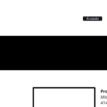
Kontakt
P
r
Mör
41