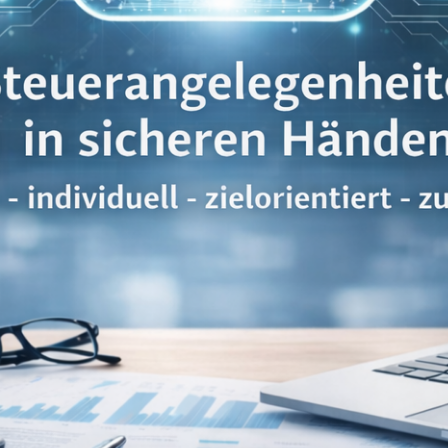
ür Unternehmen und Privatpersonen Steuerberatung in Neuss für Unter
 für Unternehmen, Selbstständige und Privatpersonen. Wir unterstützen
lich, strukturiert und zuverlässig. Projekt 48 ist Ihre Steuerberatung
sabschlüsse und Steuererklärungen – persönlich, strukturiert und zuverl