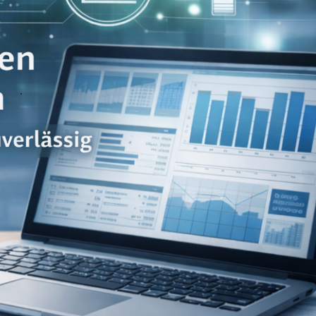
nehmen und Privatpersonen
 Sie bei Finanzbuchhaltung, Lohnbuchhaltung,
 in Neuss für Finanzbuchhaltung, Lohnbuchhaltung,
ässig
.