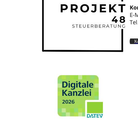
Ko
E-M
Tel
K