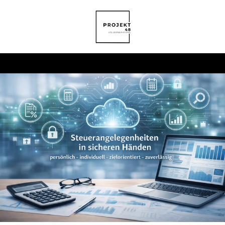
Steuerberater in Neuss
für Unternehmen und
Privatpersonen
Steuerberatung in
Neuss für Unternehmen
und Privatpersonen
Projekt 48 ist Ihre Steuerberatung in
Neuss für Unternehmen, Selbstständige
und Privatpersonen. Wir unterstützen Sie
bei Finanzbuchhaltung, Lohnbuchhaltung,
Jahresabschlüssen und Steuererklärungen
– persönlich, strukturiert und