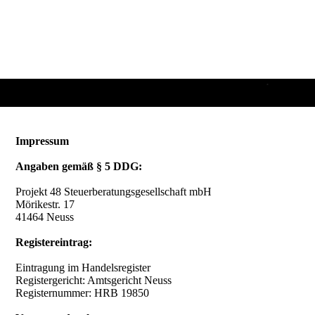
zuverlässig. Projekt 48 ist Ihre
Steuerberatung in Neuss für
Finanzbuchhaltung, Lohnbuchhaltung,
Jahresabschlüsse und Steuererklärungen –
persönlich, strukturiert und zuverlässig
.
Impressum
Angaben gemäß § 5 DDG:
Projekt 48 Steuerberatungsgesellschaft mbH
Mörikestr. 17
41464 Neuss
Registereintrag:
Eintragung im Handelsregister
Registergericht: Amtsgericht Neuss
Registernummer: HRB 19850